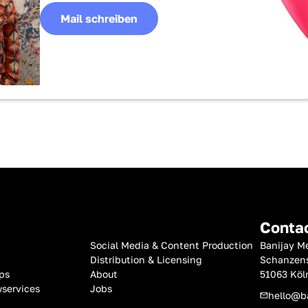
Mail schreiben
Conta
Social Media & Content Production
Banijay 
Distribution & Licensing
Schanzens
ps
About
51063 Köl
services
Jobs
hello@b