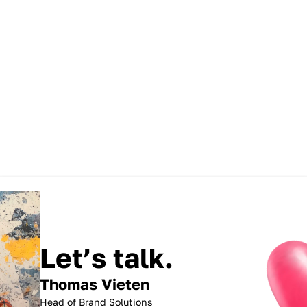
umfasste sowohl eine native 
Spieleintegration sowie eine Social Media 
Verlängerung.
Let’s talk.
Thomas Vieten
Head of Brand Solutions