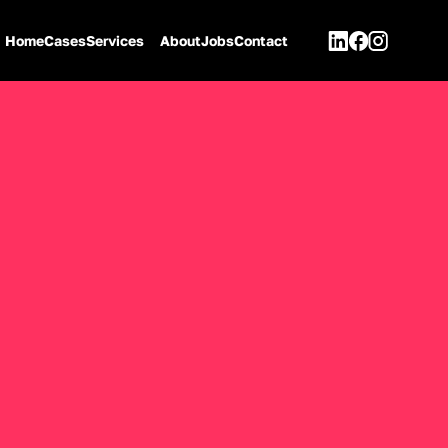
Home
Cases
Services
About
Jobs
Contact
Zurück
Kategorie
Brand Partnerships
Social Media