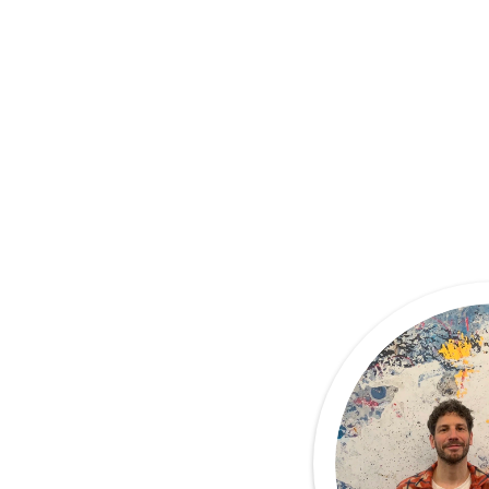
UNKNOWN“ in zwei Teams über den 
Atlantik. 

Mit dabei: Die Brandpartner HOLY, 
Samsung und yfood und jede Menge 
Content für Social Media.